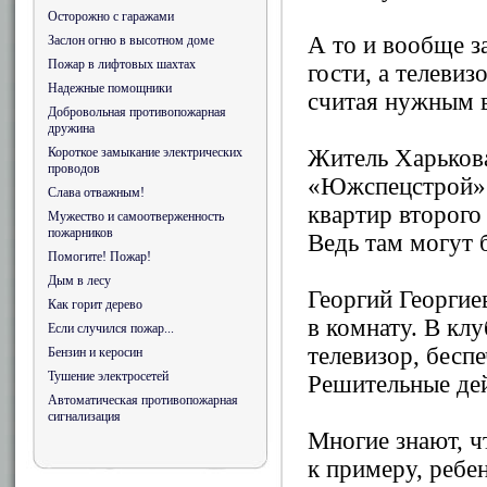
Осторожно с гаражами
А то и вообще з
Заслон огню в высотном доме
Пожар в лифтовых шахтах
гости, а телеви
Надежные помощники
считая нужным в
Добровольная противопожарная
дружина
Короткое замыкание электрических
Житель Харькова
проводов
«Южспецстрой» Г
Слава отважным!
квартир второго
Мужество и самоотверженность
пожарников
Ведь там могут 
Помогите! Пожар!
Дым в лесу
Георгий Георгие
Как горит дерево
в комнату. В кл
Если случился пожар...
телевизор, бесп
Бензин и керосин
Тушение электросетей
Решительные дей
Автоматическая противопожарная
сигнализация
Многие знают, чт
к примеру, ребе