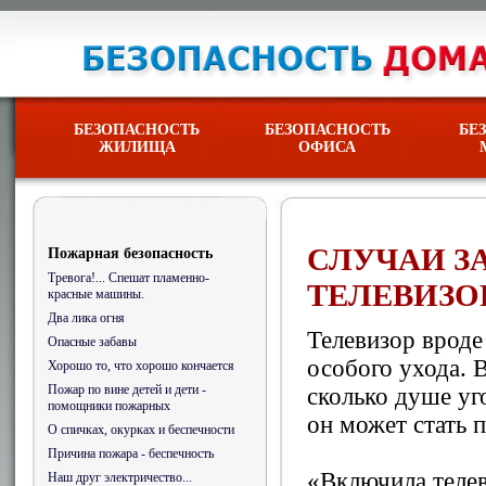
БЕЗОПАСНОСТЬ
БЕЗОПАСНОСТЬ
БЕ
ЖИЛИЩА
ОФИСА
СЛУЧАИ З
Пожарная безопасность
Тревога!... Спешат пламенно-
ТЕЛЕВИЗО
красные машины.
Два лика огня
Телевизор вроде
Опасные забавы
особого ухода. 
Хорошо то, что хорошо кончается
Пожар по вине детей и дети -
сколько душе уг
помощники пожарных
он может стать 
О спичках, окурках и беспечности
Причина пожара - беспечность
«Включила телев
Наш друг электричество...