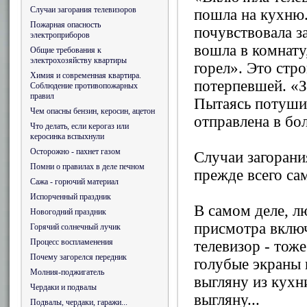
Случаи загорания телевизоров
пошла на кухню.
Пожарная опасность
почувствовала з
электроприборов
вошла в комнату
Общие требования к
электрохозяйству квартиры
горел». Это стр
Химия и современная квартира.
потерпевшей. «З
Соблюдение противопожарных
правил
Пытаясь потушит
Чем опасны бензин, керосин, ацетон
отправлена в бо
Что делать, если керогаз или
керосинка вспыхнули
Осторожно - пахнет газом
Случаи загорани
Помни о правилах в деле печном
прежде всего сам
Сажа - горючий материал
Испорченный праздник
В самом деле, л
Новогодний праздник
присмотра включ
Горячий солнечный лучик
Процесс воспламенения
телевизор - тож
Почему загорелся передник
голубые экраны и
Молния-поджигатель
выгляну из кухни
Чердаки и подвалы
выгляну...
Подвалы, чердаки, гаражи...