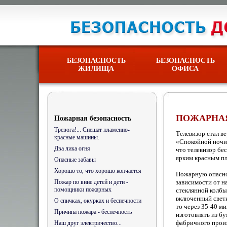
БЕЗОПАСНОСТЬ
БЕЗОПАСНОСТЬ
ЖИЛИЩА
ОФИСА
ПОЖАРНАЯ
Пожарная безопасность
Тревога!... Спешат пламенно-
Телевизор стал в
красные машины.
«Спокойной ночи,
Два лика огня
что телевизор бе
ярким красным п
Опасные забавы
Хорошо то, что хорошо кончается
Пожарную опасно
Пожар по вине детей и дети -
зависимости от н
помощники пожарных
стеклянной колбы
включенный свети
О спичках, окурках и беспечности
то через 35-40 м
Причина пожара - беспечность
изготовлять из б
фабричного прои
Наш друг электричество...