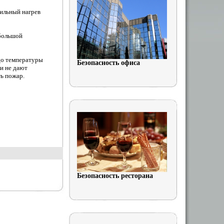
сильный нагрев
 большой
до температуры
Безопасность офиса
и не дают
ь пожар.
Безопасность ресторана