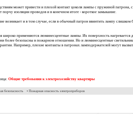
ствиям может привести и плохой контакт цоколя лампы с пружиной патрона, 
т порчу изоляции проводов и в конечном итоге - короткое замыкание.
ие возникает и в том случае, если в обычный патрон ввинтить лампу слишком
мя широко применяются люминесцентные лампы. Их поверхность нагревается 
они более безопасны в пожарном отношении. Но и люминесцентные светильник
рантии. Например, плохие контакты в патронах ламподержателей могут вызват
ница:
Общие требования к электрохозяйству квартиры
ая безопасность
• Пожарная опасность электроприборов