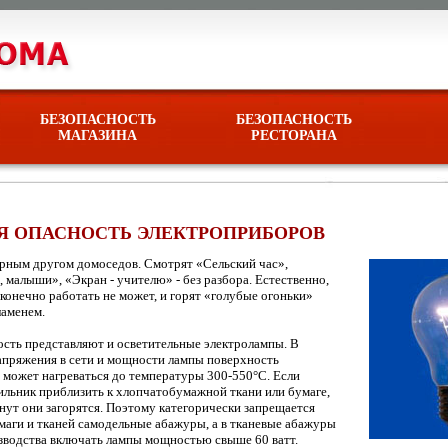
БЕЗОПАСНОСТЬ
БЕЗОПАСНОСТЬ
МАГАЗИНА
РЕСТОРАНА
 ОПАСНОСТЬ ЭЛЕКТРОПРИБОРОВ
ерным другом домоседов. Смотрят «Сельский час»,
 малыши», «Экран - учителю» - без разбора. Естественно,
сконечно работать не может, и горят «голубые огоньки»
ламенем.
сть представляют и осветительные электролампы. В
апряжения в сети и мощности лампы поверхность
 может нагреваться до температуры 300-550°С. Если
льник приблизить к хлопчатобумажной ткани или бумаге,
инут они загорятся. Поэтому категорически запрещается
умаги и тканей самодельные абажуры, а в тканевые абажуры
зводства включать лампы мощностью свыше 60 ватт.