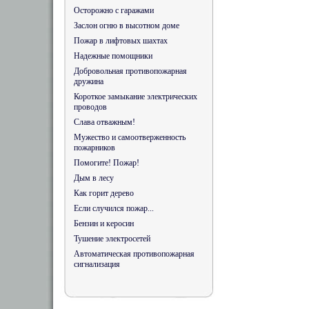
Осторожно с гаражами
Заслон огню в высотном доме
Пожар в лифтовых шахтах
Надежные помощники
Добровольная противопожарная
дружина
Короткое замыкание электрических
проводов
Слава отважным!
Мужество и самоотверженность
пожарников
Помогите! Пожар!
Дым в лесу
Как горит дерево
Если случился пожар...
Бензин и керосин
Тушение электросетей
Автоматическая противопожарная
сигнализация