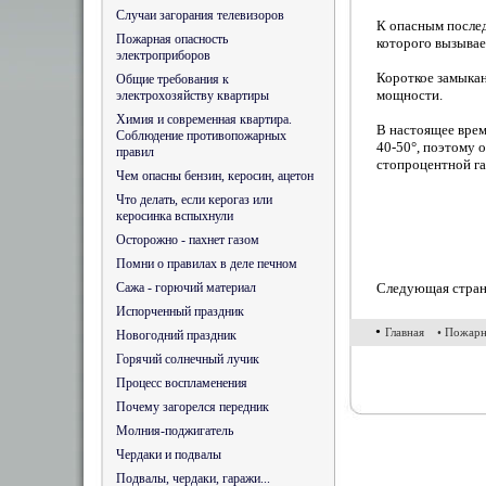
Случаи загорания телевизоров
К опасным послед
Пожарная опасность
которого вызывае
электроприборов
Короткое замыкан
Общие требования к
мощности.
электрохозяйству квартиры
Химия и современная квартира.
В настоящее вре
Соблюдение противопожарных
40-50°, поэтому 
правил
стопроцентной га
Чем опасны бензин, керосин, ацетон
Что делать, если керогаз или
керосинка вспыхнули
Осторожно - пахнет газом
Помни о правилах в деле печном
Сажа - горючий материал
Следующая стра
Испорченный праздник
•
Главная
• Пожарн
Новогодний праздник
Горячий солнечный лучик
Процесс воспламенения
Почему загорелся передник
Молния-поджигатель
Чердаки и подвалы
Подвалы, чердаки, гаражи...