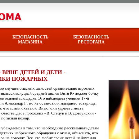
БЕЗОПАСНОСТЬ
БЕЗОПАСНОСТЬ
МАГАЗИНА
РЕСТОРАНА
ВИНЕ ДЕТЕЙ И ДЕТИ -
КИ ПОЖАРНЫХ
ко случаев опасных шалостей сравнительно взрослых
ятиклассник луцкой средней школы Витя К- поджег бочку
роительной площадке. Это наблюдали ученики 17-й
 и Александр Г., но не остановили младшего товарища.
в, что пламя охватило Витю, они удрали с места
 счастье, двое прохожих - В. Стецун и В. Довгунский -
и погасили пожар.
 убеждаемся в том, что необходимо рассказывать детям
дствиях небрежного обращения с огнем, объяснять, что
ра не доводят. Все, кто любит своих детей, найдут для