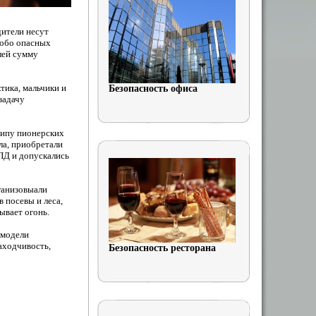
дители несут
собо опасных
лей сумму
тика, мальчики и
Безопасность офиса
задачу
ципу пионерских
ла, приобретали
ПД и допускались
ганизовыали
 посевы и леса,
ывает огонь.
 модели
аходчивость,
Безопасность ресторана