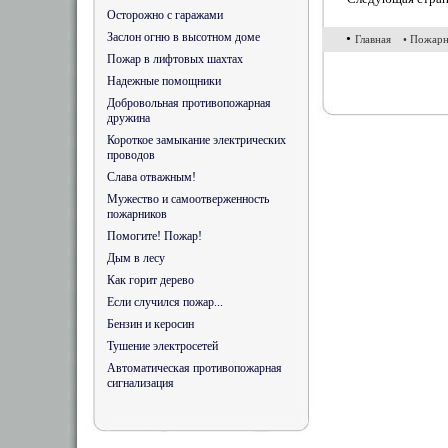
Осторожно с гаражами
Заслон огню в высотном доме
•
Главная
• Пожарн
Пожар в лифтовых шахтах
Надежные помощники
Добровольная противопожарная
дружина
Короткое замыкание электрических
проводов
Слава отважным!
Мужество и самоотверженность
пожарников
Помогите! Пожар!
Дым в лесу
Как горит дерево
Если случился пожар...
Бензин и керосин
Тушение электросетей
Автоматическая противопожарная
сигнализация