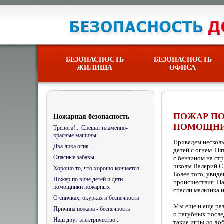
БЕЗОПАСНОСТЬ
БЕЗОПАСНОСТЬ
ЖИЛИЩА
ОФИСА
ПОЖАР ПО 
Пожарная безопасность
ПОМОЩНИ
Тревога!... Спешат пламенно-
красные машины.
Приведем несколь
Два лика огня
детей с огнем. П
Опасные забавы
с бензином на ст
школы Валерий С.
Хорошо то, что хорошо кончается
Более того, увиде
Пожар по вине детей и дети -
происшествия. На
помощники пожарных
спасли мальчика 
О спичках, окурках и беспечности
Мы еще и еще раз
Причина пожара - беспечность
о пагубных после
Наш друг электричество...
такие игры до доб