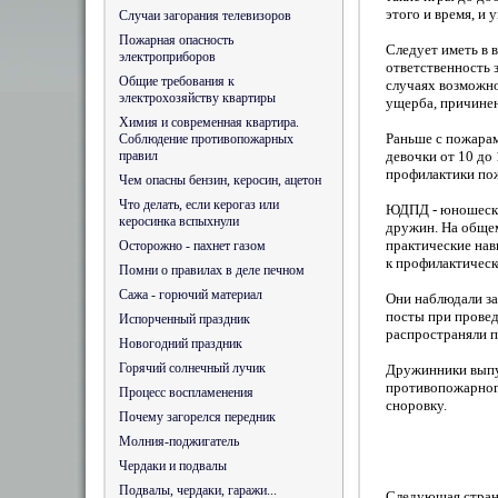
этого и время, и 
Случаи загорания телевизоров
Пожарная опасность
Следует иметь в 
электроприборов
ответственность 
Общие требования к
случаях возможно
электрохозяйству квартиры
ущерба, причине
Химия и современная квартира.
Раньше с пожарам
Соблюдение противопожарных
правил
девочки от 10 до
профилактики по
Чем опасны бензин, керосин, ацетон
Что делать, если керогаз или
ЮДПД - юношески
керосинка вспыхнули
дружин. На общем
практические нав
Осторожно - пахнет газом
к профилактическ
Помни о правилах в деле печном
Сажа - горючий материал
Они наблюдали за
посты при провед
Испорченный праздник
распространяли п
Новогодний праздник
Горячий солнечный лучик
Дружинники выпус
противопожарного
Процесс воспламенения
сноровку.
Почему загорелся передник
Молния-поджигатель
Чердаки и подвалы
Подвалы, чердаки, гаражи...
Следующая стра