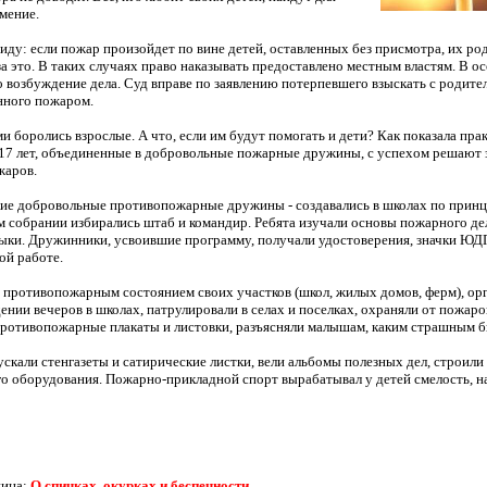
умение.
виду: если пожар произойдет по вине детей, оставленных без присмотра, их ро
за это. В таких случаях право наказывать предоставлено местным властям. В о
 возбуждение дела. Суд вправе по заявлению потерпевшего взыскать с родите
нного пожаром.
и боролись взрослые. А что, если им будут помогать и дети? Как показала прак
 17 лет, объединенные в добровольные пожарные дружины, с успехом решают 
жаров.
е добровольные противопожарные дружины - создавались в школах по прин
 собрании избирались штаб и командир. Ребята изучали основы пожарного де
ыки. Дружинники, усвоившие программу, получали удостоверения, значки ЮД
ой работе.
 противопожарным состоянием своих участков (школ, жилых домов, ферм), ор
ении вечеров в школах, патрулировали в селах и поселках, охраняли от пожаров
ротивопожарные плакаты и листовки, разъясняли малышам, каким страшным б
кали стенгазеты и сатирические листки, вели альбомы полезных дел, строили
 оборудования. Пожарно-прикладной спорт вырабатывал у детей смелость, н
ница:
О спичках, окурках и беспечности